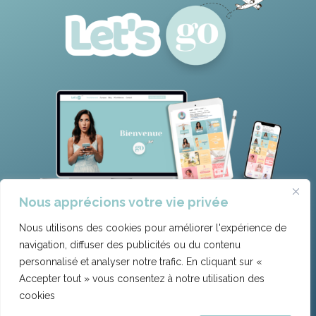
Nous apprécions votre vie privée
Nous utilisons des cookies pour améliorer l'expérience de
navigation, diffuser des publicités ou du contenu
personnalisé et analyser notre trafic. En cliquant sur «
Mentions légales
|
Politique de confidentialité
|
Accepter tout » vous consentez à notre utilisation des
Cookies
| CGV | Déontologie | Règlement intérieur
cookies