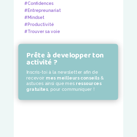
#Confidences
#Entrepreunariat
#Mindset
#Productivité
#Trouver sa voie
Prête à developper ton
activité ?
Inscris-toi à la newsletter
afin de
recevoir
mes meilleurs conseils
&
astuces ainsi que mes
ressources
gratuites
,
pour communiquer !