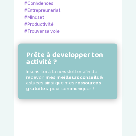
#Confidences
#Entrepreunariat
#Mindset
#Productivité
#Trouver sa voie
Prête à developper ton
activité ?
Inscris-toi à la newsletter
afin de
recevoir
mes meilleurs conseils
&
astuces ainsi que mes
ressources
gratuites
,
pour communiquer !