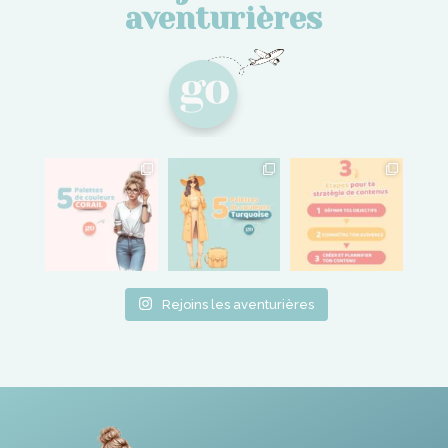
aventurières
Rejoins les aventurières