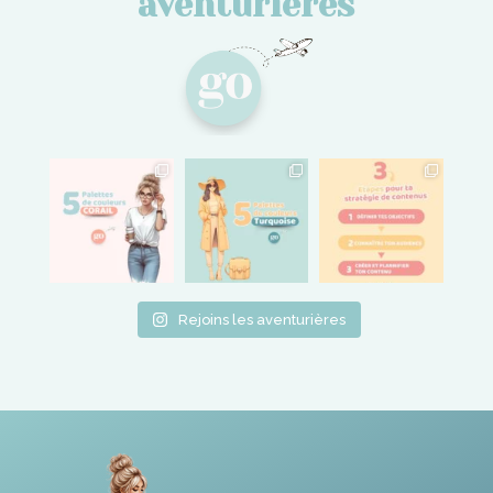
aventurières
Rejoins les aventurières